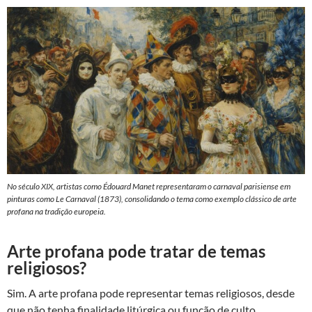
No século XIX, artistas como Édouard Manet representaram o carnaval parisiense em
pinturas como Le Carnaval (1873), consolidando o tema como exemplo clássico de arte
profana na tradição europeia.
Arte profana pode tratar de temas
religiosos?
Sim. A arte profana pode representar temas religiosos, desde
que não tenha finalidade litúrgica ou função de culto.