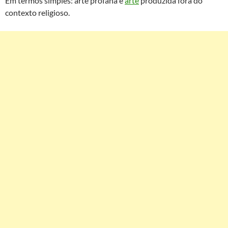
Em termos simples: arte profana é
arte
produzida fora do
contexto religioso.