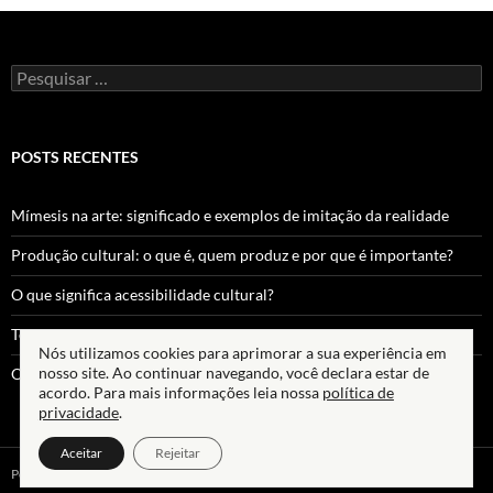
Pesquisar
por:
POSTS RECENTES
Mímesis na arte: significado e exemplos de imitação da realidade
Produção cultural: o que é, quem produz e por que é importante?
O que significa acessibilidade cultural?
Teoria da Secularização: Conceito, Autores e Críticas Sociológicas
Nós utilizamos cookies para aprimorar a sua experiência em
nosso site. Ao continuar navegando, você declara estar de
O que é Performance Art?
acordo. Para mais informações leia nossa
política de
privacidade
.
Aceitar
Rejeitar
Política de Privacidade
Termos de Uso