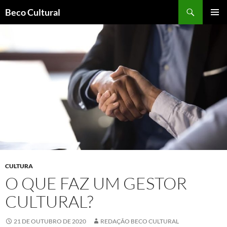
Pular
Pesquisar
Beco Cultural
para
MENU
o
PRINCI
conteúdo
CULTURA
O QUE FAZ UM GESTOR
CULTURAL?
21 DE OUTUBRO DE 2020
REDAÇÃO BECO CULTURAL