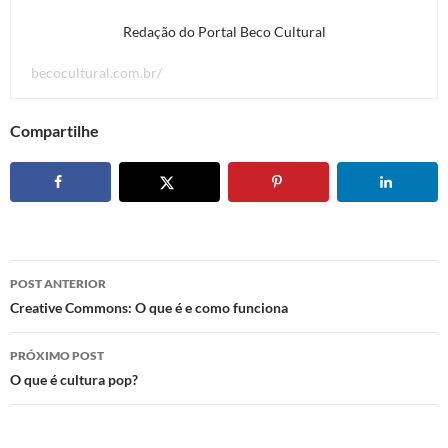
Redação do Portal Beco Cultural
becocultural.com.br/
Compartilhe
Navegação
POST ANTERIOR
de
Creative Commons: O que é e como funciona
posts
PRÓXIMO POST
O que é cultura pop?